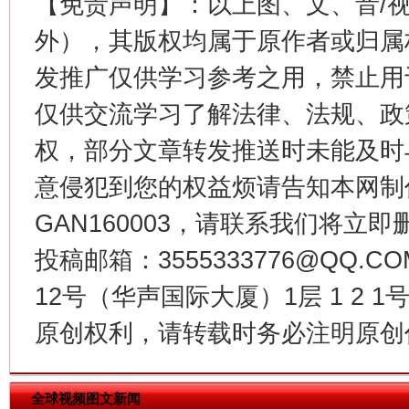
【免责声明】：以上图、文、音/
外），其版权均属于原作者或归属
发推广仅供学习参考之用，禁止用
仅供交流学习了解法律、法规、政
今
在谋一域中谋全局
权，部分文章转发推送时未能及时
意侵犯到您的权益烦请告知本网制作采编
GAN160003，请联系我们将立即删
投稿邮箱：3555333776@QQ
12号（华声国际大厦）1层 1 2
原创权利，请转载时务必注明原创作
习近平的博鳌关键词
魏明亮
全球视频图文新闻