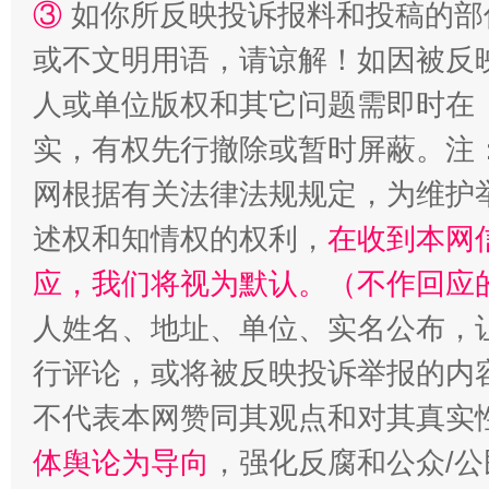
③
如你所反映投诉报料和投稿的部
或不文明用语，请谅解！如因被反
人或单位版权和其它问题需即时在
实，有权先行撤除或暂时屏蔽。注
网根据有关法律法规规定，为维护
招工难、用工荒背后
述权和知情权的权利，
在收到本网
应，我们将视为默认。（不作回应
人姓名、地址、单位、实名公布，让
行评论，或将被反映投诉举报的内
不代表本网赞同其观点和对其真实
体舆论为导向
，强化反腐和公众/公