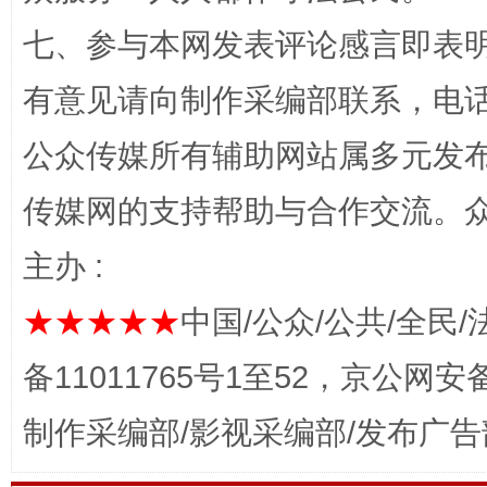
网上购药对药下症？
七、参与本网发表评论感言即表明
有意见请向制作采编部联系，电话：0
公众传媒所有辅助网站属多元发
传媒网的支持帮助与合作交流。
主办 :
这是一记警钟！
谢
★★★★★
中国/公众/公共/全民/
备11011765号1至52，京公网安备：
制作采编部/影视采编部/发布广告