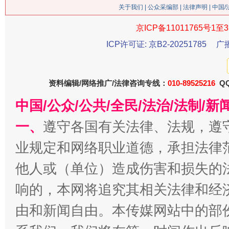
关于我们
|
公众采编部
|
法律声明
| 中国
京ICP备11011765号1至3
ICP许可证: 京B2-20251785
广
今
在谋一域中谋全局
资料编辑/网络推广/法律咨询专线：
010-89525216
QQ
中国/公众/公共/全民/法治/法制/
一、
遵守各国有关法律、法规，遵
业规定和网络职业道德，承担法律
他人或（单位）造成伤害和损失的
响的，本网将追究其相关法律和经
习近平的博鳌关键词
魏明亮
由和新闻自由。本传媒网站中的部