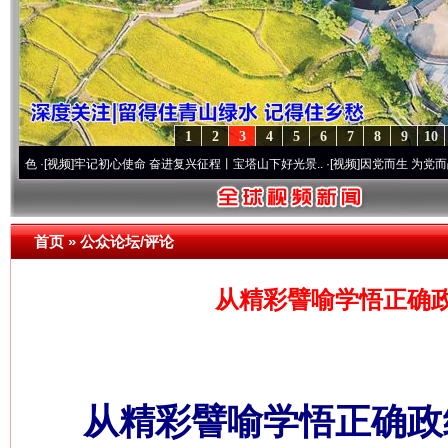
1
2
3
4
5
6
7
8
9
10
频]
牢记初心使命 奋进复兴征程丨宝塔山下好光景..
·[视频]
因党而生 为党而战——百年“
首页
»
公众论坛/评论
从精彩譬喻学悟正确政
从精彩譬喻学悟正确政