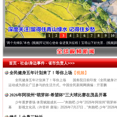
1
2
3
4
5
6
7
8
9
10
个先锋队”本色
·[视频]
牢记初心使命 奋进复兴征程丨宝塔山下好光景..
·[视频]
因党而生 
首页
- 社会/身边事件 -
省市负责人>>>
全民健身五年计划来了！等你上场
【视频】
全民健身五年计划来了！等你上场 国务院日前印发《全民健身计划(20
运动成为群众广泛参与的生活方式。中国全民新闻网摘编：亓荃鹏
2026年阿坝州“萌芽杯·希望杯”三大球比赛在茂县开幕
少年逐梦赛场 体育赋能成长——"奔跑吧·少年"2026年阿坝州"萌芽
幕 影视文化讯（许登祥 唐瑞）2026年7月27日，"奔跑吧·少年"2026年