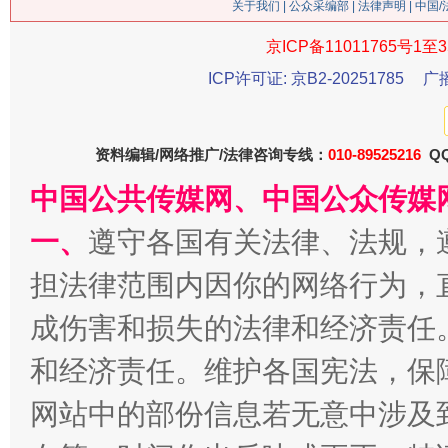
今
关于我们
|
公众采编部
|
法律声明
| 中国
在谋一域中谋全局
京ICP备11011765号1至3
ICP许可证: 京B2-20251785
广
资料编辑/网络推广/法律咨询专线：
010-89525216
QQ
中国公共传媒网、中国公众传媒
一、
遵守各国有关法律、法规，
习近平的博鳌关键词
担法律范围内因你的网络行为，
魏明亮
成伤害和损失的法律和经济责任
和经济责任。维护各国宪法，保
网站中的部份信息若无意中涉及