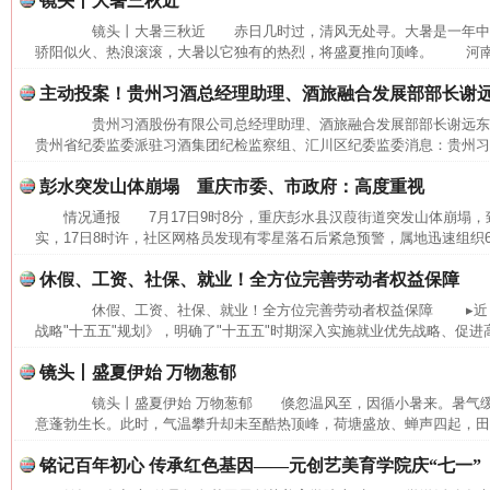
镜头丨大暑三秋近
镜头丨大暑三秋近 赤日几时过，清风无处寻。大暑是一年中
骄阳似火、热浪滚滚，大暑以它独有的热烈，将盛夏推向顶峰。 河南省
主动投案！贵州习酒总经理助理、酒旅融合发展部部长谢
贵州习酒股份有限公司总经理助理、酒旅融合发展部部长谢远
贵州省纪委监委派驻习酒集团纪检监察组、汇川区纪委监委消息：贵州习酒
彭水突发山体崩塌 重庆市委、市政府：高度重视
情况通报 7月17日9时8分，重庆彭水县汉葭街道突发山体崩塌
实，17日8时许，社区网格员发现有零星落石后紧急预警，属地迅速组织6
休假、工资、社保、就业！全方位完善劳动者权益保障
休假、工资、社保、就业！全方位完善劳动者权益保障 ▸近日
战略"十五五"规划》，明确了"十五五"时期深入实施就业优先战略、促进高
镜头丨盛夏伊始 万物葱郁
网上购药对药下症？
镜头丨盛夏伊始 万物葱郁 倏忽温风至，因循小暑来。暑气缓
意蓬勃生长。此时，气温攀升却未至酷热顶峰，荷塘盛放、蝉声四起，田间
铭记百年初心 传承红色基因——元创艺美育学院庆“七一”