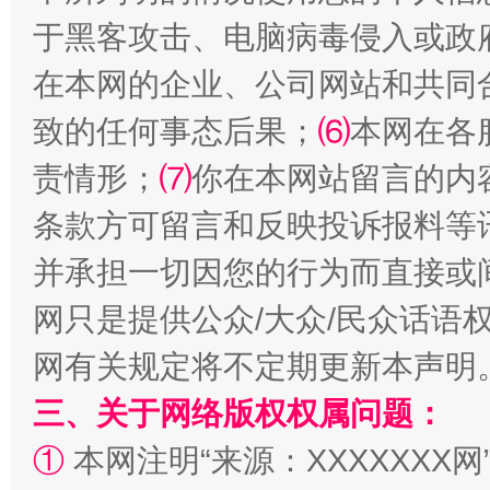
于黑客攻击、电脑病毒侵入或政
在本网的企业、公司网站和共同
致的任何事态后果；
⑹
本网在各
责情形；
⑺
你在本网站留言的内
解纷+调解+退费，一次搞定
条款方可留言和反映投诉报料等
并承担一切因您的行为而直接或
网只是提供公众/大众/民众话语
网有关规定将不定期更新本声明
三、关于网络版权权属问题：
①
本网注明“来源：XXXXXXX网
站台名比不上好声名