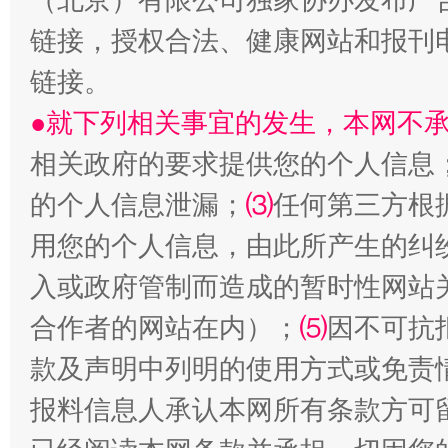
生
“刷贴”乱象丛生
链接，授权合法、健康网站和报刊
链接。
●就下列相关事宜的发生，本网不
相关政府的要求提供您的个人信息
的个人信息泄漏；
⑶
任何第三方根
用您的个人信息，由此所产生的纠
揭批美国五大"原罪"
"炒
入或政府管制而造成的暂时性网站
合作者的网站在内）；
⑸
因不可抗
款及声明中列明的使用方式或免责
报料信息人承认本网所有条款方可