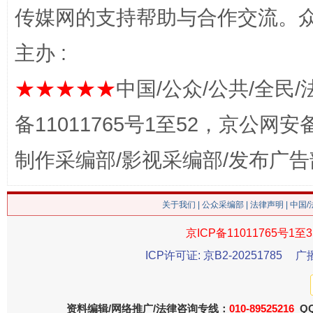
传媒网的支持帮助与合作交流。
主办 :
这是一记警钟！
谢
★★★★★
中国/公众/公共/全民/
备11011765号1至52，京公网安备：
制作采编部/影视采编部/发布广告
关于我们
|
公众采编部
|
法律声明
| 中国
京ICP备11011765号1至3
ICP许可证: 京B2-20251785
广
今
在谋一域中谋全局
资料编辑/网络推广/法律咨询专线：
010-89525216
QQ