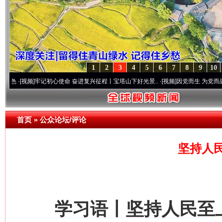
1
2
3
4
5
6
7
8
9
10
频]
牢记初心使命 奋进复兴征程丨宝塔山下好光景..
·[视频]
因党而生 为党而战——百年“纪
首页
»
公众论坛/评论
坚持人
学习语丨坚持人民至上