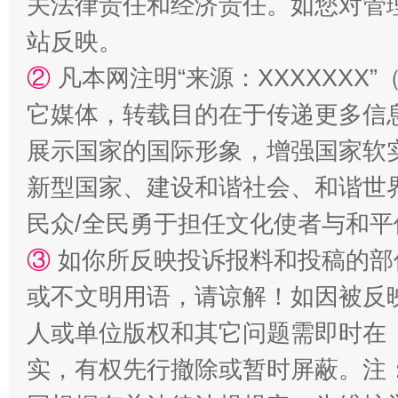
关法律责任和经济责任。如您对管
站反映。
②
凡本网注明“来源：XXXXXX
它媒体，转载目的在于传递更多信
展示国家的国际形象，增强国家软
漫山遍野的桃花与雪山、麦地、白藏房
除了
新型国家、建设和谐社会、和谐世界
民众/全民勇于担任文化使者与和
③
如你所反映投诉报料和投稿的部
或不文明用语，请谅解！如因被反
人或单位版权和其它问题需即时在
实，有权先行撤除或暂时屏蔽。注
招工难、用工荒背后