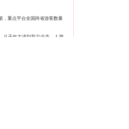
据，重点平台全国跨省游客数量
。
，从千年古迹到新兴业态，人潮
发送旅客2484.4万人次，创单
游客青睐，亲子家庭出游占比明
给激活假日出行活力，奏响了一
着楚服的仪仗队缓缓推开城门，
引得游客踊跃参与。护城河上，
遗手作、文创产品、地道楚味美食