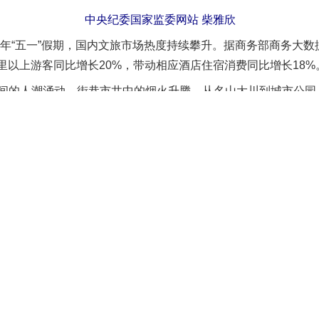
中央纪委国家监委网站 柴雅欣
年“五一”假期，国内文旅市场热度持续攀升。据商务部商务大数
0公里以上游客同比增长20%，带动相应酒店住宿消费同比增长18%
的人潮涌动、街巷市井中的烟火升腾。从名山大川到城市公园
一个流动的中国，正焕发着蓬勃生机。
级
达3.37亿人次，环比增长52.9%，同比增长1.4%；全国铁路
的交通，奏响了文旅市场火热的前奏。
情持续高涨，长线出游、短途周边游、小众宝藏小城游等受到
全国文旅市场热度持续攀升。各地依托自身资源禀赋，以多元供
一”假期，湖北荆州古城宾阳楼下，鼓乐震天、长号破空。身
门广场化身为沉浸式演艺舞台，朱砂启智、知识问答等互动环节
”水上实景演出相映生辉。一旁的“登科集”主题市集热闹非凡，非