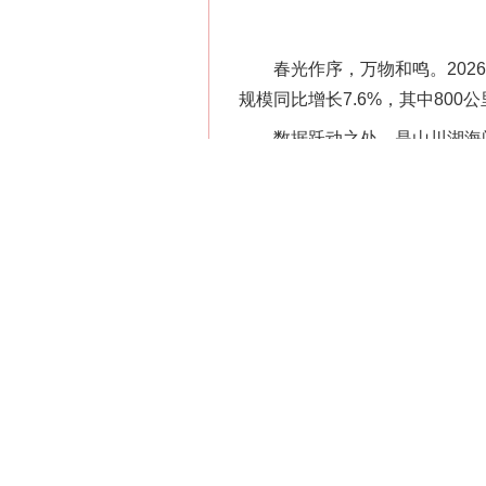
春光作序，万物和鸣。2026
规模同比增长7.6%，其中80
数据跃动之处，是山川湖海间
与风景交织，信心与活力共舞。
供需两旺，文旅市场提质升
5月1日，全社会跨区域人员流动量
日旅客发送量历史新高……流动
今年“五一”假期，全民出游热
显提升，体验式消费备受欢迎，
曲“供需两旺”的春日乐章。
在千年古城触摸文明脉搏。“五
以庄重楚礼迎接四海宾朋。老南
古风画舫悠然穿行，与“折桂记