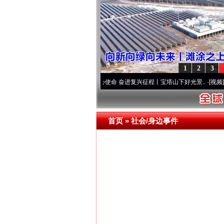
1
2
3
两个先锋队”本色
·[视频]
牢记初心使命 奋进复兴征程丨宝塔山下好光景..
·[视频]
因党而生
首页
»
社会/身边事件