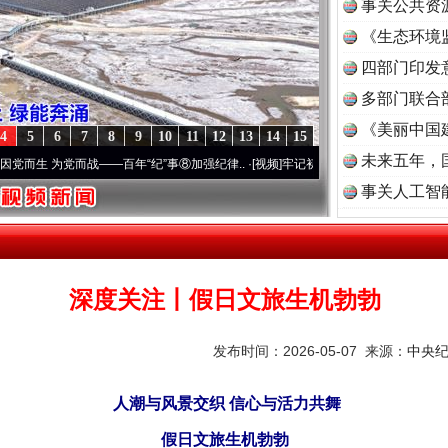
事关公共资
《生态环境
读
四部门印发
多部门联合
《美丽中国
4
5
6
7
8
9
10
11
12
13
14
15
未来五年，
 为党而战——百年“纪”事⑧加强纪律..
·[视频]
牢记初心使命 奋进复兴征程丨“转折之城”
事关人工智
深度关注丨假日文旅生机勃勃
发布时间：2026-05-07 来源：
中央
人潮与风景交织 信心与活力共舞
假日文旅生机勃勃