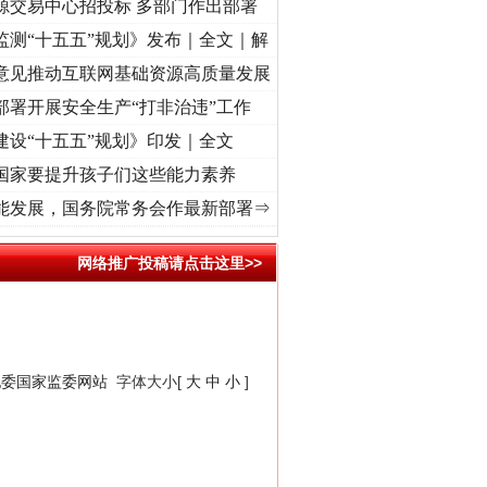
源交易中心招投标 多部门作出部署
监测“十五五”规划》发布｜全文｜解
意见推动互联网基础资源高质量发展
部署开展安全生产“打非治违”工作
建设“十五五”规划》印发｜全文
国家要提升孩子们这些能力素养
激荡..
·[视频]
牢记初心使命 奋进复兴征程丨红船起航处 潮起..
·[视频]
一首歌的时间，读
能发展，国务院常务会作最新部署⇒
网络推广投稿请点击这里>>
纪委国家监委网站
字体大小[
大
中
小
]