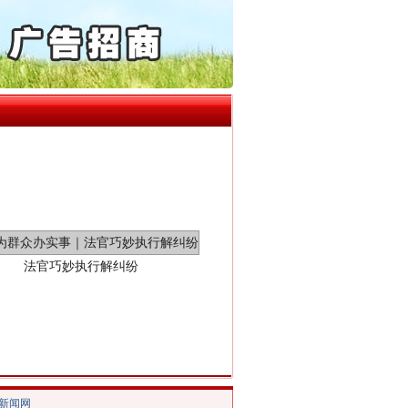
“神药”背后的真相
通报西安赛格商场坠亡事件
产可执”到“全额执行”
检抗诉的疑难复杂刑事案件
5死1伤，四川省安委会挂..
0家县级农商行获批解散
法官巧妙执行解纠纷
/新闻网