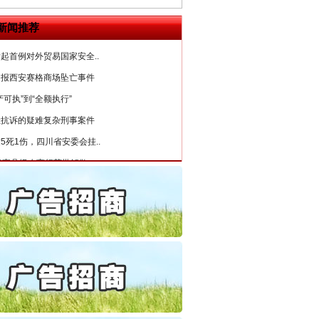
6家美国实体采取反制措..
新闻推荐
起首例对外贸易国家安全..
通报西安赛格商场坠亡事件
产可执”到“全额执行”
检抗诉的疑难复杂刑事案件
5死1伤，四川省安委会挂..
0家县级农商行获批解散
守，一别两宽：这场老年..
条伤亲情 巡回调解促和..
保费，离婚时为何要分走一..
誉，不得录用为公务员
目出狱后办书院暴力管教..
公安厅征集新型黑恶违法..
6家美国实体采取反制措..
起首例对外贸易国家安全..