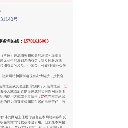
号
1140号
新中国诞生的见证
法律咨询热线：
15701616003
（单位）造成伤害和损失的法律和经济责
若无意中涉及到您的权益，请及时联系我
权拥有者的权益。中国公共传媒/中国公众传
、健康网站和报刊电视台友情链接，授权合
信息泄漏或其他原因导致的个人信息泄漏；
⑶
毒侵入或政府管制而造成的暂时性网站关闭
明的使用方式或免责情形；
⑺
你在本网站留
您的行为而直接或间接引起的法律责任，与
千亩耕地变“别墅”
合作伙伴的网站上使用你留言在本网站内容和反
权在网站内转载或修改引用。但未经本网授
源于：XXXXXXX网”。违反上述声明者，