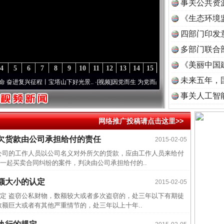
事关公共资
《生态环境
读
四部门印发
多部门联合
《美丽中国
4
5
6
7
8
9
10
11
12
13
14
15
未来五年，
复兴征程丨宝塔山下好光景..
·[视频]
因党而生 为党而战——百年“纪”事⑧加强纪律..
·[
事关人工智
网络推广投稿请点击这里>>
欠货款由公司承担给付的责任
2015-02-05
半生相
司的工作人员以公司名义对外所欠的货款，应由工作人员来给付
一纸欠
一起买卖合同纠纷的案件，判决由公司承担给付的..
26万
额大小的认定
2015-02-05
杨天
 盗窃公私财物，数额较大或者多次盗窃的，处三年以下有期徒
数额巨大或者有其他严重情节的，处三年以上十年..
传销头
四川省