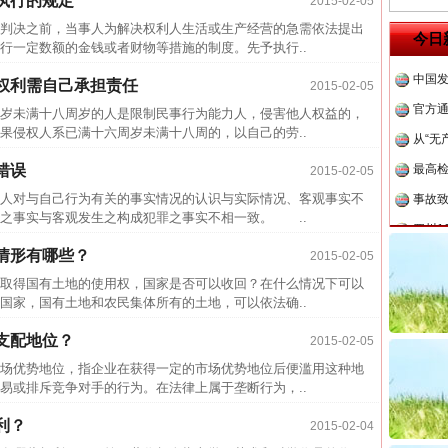
执行的规定
2015-02-05
中方对
决之前，当事人为解决权利人生活或生产经营的急需依法提出
今日
行一定数额的金钱或者财物等措施的制度。先予执行..
中国发
权利需自己承担责任
官方
2015-02-05
未满十八周岁的人是限制民事行为能力人，侵害他人权益的，
从“无
果侵权人系已满十六周岁未满十八周的，以自己的劳..
最高
错误
2015-02-05
事故致
对与自己行为有关的事实情况的认识与实际情况、客观事实不
四川1
之事实与客观发生之构成犯罪之事实不相一致。 ..
半生相
情形有哪些？
2015-02-05
一纸欠
得国有土地的使用权，国家是否可以收回？在什么情况下可以
26万
家，国有土地和农民集体所有的土地，可以依法确..
杨天
支配地位？
2015-02-05
传销头
优势地位，指企业在获得一定的市场优势地位后便滥用这种地
四川省
易或排斥竞争对手的行为。在法律上属于垄断行为，..
中方对
利？
2015-02-04
中国发