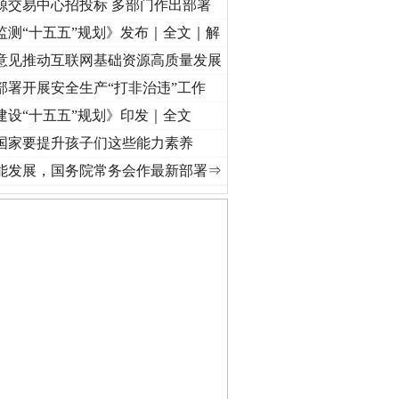
源交易中心招投标 多部门作出部署
监测“十五五”规划》发布｜全文｜解
意见推动互联网基础资源高质量发展
部署开展安全生产“打非治违”工作
建设“十五五”规划》印发｜全文
国家要提升孩子们这些能力素养
视频]
牢记初心使命 奋进复兴征程丨“转折之城”激荡..
·[视频]
牢记初心使命 奋进复兴征程
能发展，国务院常务会作最新部署⇒
守，一别两宽：这场老年..
条伤亲情 巡回调解促和..
保费，离婚时为何要分走一..
誉，不得录用为公务员
目出狱后办书院暴力管教..
公安厅征集新型黑恶违法..