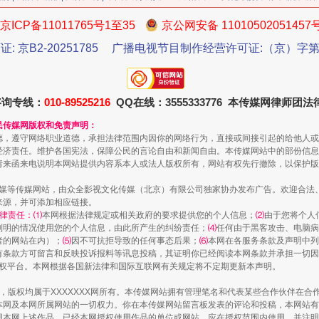
京ICP备11011765号1至35
京公网安备 11010502051457
证: 京B2-20251785
广播电视节目制作经营许可证:（京）字第3
今年投资意愿榜揭晓
咨询专线：
010-89525216
QQ在线：3555333776 本传媒网律师团
民传媒网版权和免责声明：
德，遵守网络职业道德，承担法律范围内因你的网络行为，直接或间接引起的给他人或
经济责任。维护各国宪法，保障公民的言论自由和新闻自由。本传媒网站中的部份信息
请来函来电说明本网站提供内容系本人或法人版权所有，网站有权先行撤除，以保护版
传媒等传媒网站，由众全影视文化传媒（北京）有限公司独家协办发布广告。欢迎合法
来源，并可添加相应链接。
律责任：⑴
本网根据法律规定或相关政府的要求提供您的个人信息；
⑵
由于您将个人
列明的情况使用您的个人信息，由此所产生的纠纷责任；
⑷
任何由于黑客攻击、电脑病
者的网站在内）；
⑸
因不可抗拒导致的任何事态后果；
⑹
本网在各服务条款及声明中列
有条款方可留言和反映投诉报料等讯息投稿，其证明你已经阅读本网条款并承担一切因
语权平台。本网根据各国新法律和国际互联网有关规定将不定期更新本声明。
魏明亮严重违纪违法案透视
作品，版权均属于XXXXXXX网所有。本传媒网站拥有管理笔名和代表某些合作伙伴在
本网及本网所属网站的一切权力。你在本传媒网站留言板发表的评论和投稿，本网站有
本网上述作品。已经本网授权使用作品的单位或网站，应在授权范围内使用，并注明“来