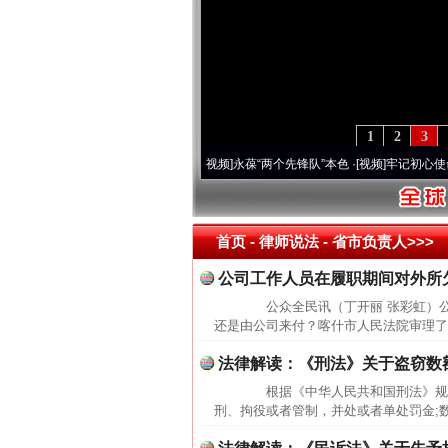
1
2
3
营20周年 深刻改变雪域高原..
·[视频]
永葆“两个先锋队”本色
·[视频]
牢记初心使命 奋进
首页
- 律师说法 -
省市负责人>>>
公司工作人员在履职期间对外所
公众全民讯（丁开丽 张彩虹）公
还是由公司来付？喀什市人民法院审理了
法律解读：《刑法》关于盗窃数
根据《中华人民共和国刑法》规定
刑、拘役或者管制，并处或者单处罚金;