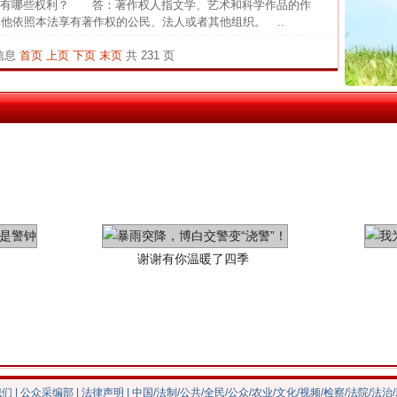
有哪些权利？ 答：著作权人指文学、艺术和科学作品的作
其他依照本法享有著作权的公民、法人或者其他组织。 ..
官方
茶叶“炒上天”
从“无
条信息
首页
上页
下页
末页
共 231 页
最高
事故致
四川1
谢谢有你温暖了四季
我们
|
公众采编部
|
法律声明
| 中国/法制/公共/全民/公众/农业/文化/视频/检察/法院/法治