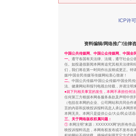
ICP许可
在谋一域中谋全局
资料编辑/网络推广/法律
中国公共传媒网、中国公众传媒网、中国全
一、
遵守各国有关法律、法规，遵守社会公
任。如投递假新闻本网将追究其相关法律和
们，我们将在第一时间作出反映或更正。特
媒/中国全民传媒等传媒网站衷心致谢！
二、
中国公共传媒/中国公众传媒/中国全民
法、健康网站和报刊电视台转载，并请注明
●就下列相关事宜的发生，本网不承担任何法
任何第三方根据本网各服务条款及声明中所
（包括在本网的企业、公司网站和共同合作
言的内容和反映投诉报料讯息人承认本网所
习近平的博鳌关键词
本网无关。本网只是提供公众/大众/民众话
三、关于网络版权权属问题：
①
本网注明“来源：XXXXXXX网”的所有
映投诉报料讯息，本网有权发布或不发布在
权的网站不得转载、摘编或利用其它方式使用