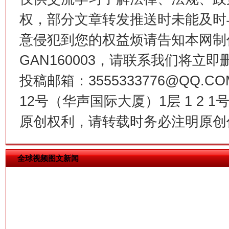
权，部分文章转发推送时未能及时
意侵犯到您的权益烦请告知本网制作采编
GAN160003，请联系我们将立即删
投稿邮箱：3555333776@QQ
今
在谋一域中谋全局
12号（华声国际大厦）1层 1 2
原创权利，请转载时务必注明原创作
全球视频图文新闻
习近平的博鳌关键词