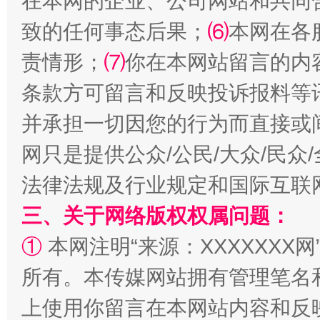
在本网的企业、公司网站和共同
致的任何事态后果；
⑹
本网在各
揭批美国五大"原罪"
"炒
责情形；
⑺
你在本网站留言的内
条款方可留言和反映投诉报料等
并承担一切因您的行为而直接或
网只是提供公众/公民/大众/民
法律法规及行业规定和国际互联
三、关于网络版权权属问题：
解纷+调解+退费，一次搞定
①
本网注明“来源：XXXXXXX网
所有。本传媒网站拥有管理笔名
上使用你留言在本网站内容和反