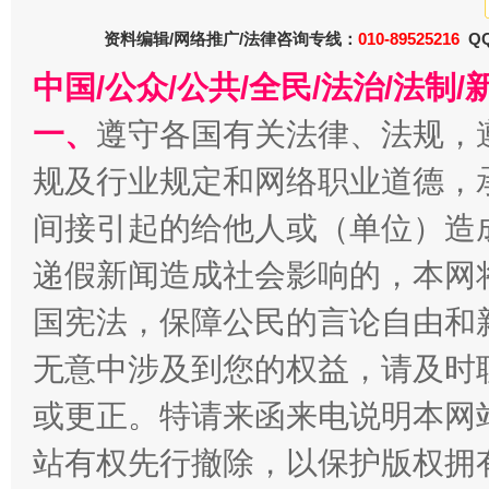
资料编辑/网络推广/法律咨询专线：
010-89525216
QQ
中国/公众/公共/全民/法治/法
一、
遵守各国有关法律、法规，
今
在谋一域中谋全局
规及行业规定和网络职业道德，
间接引起的给他人或（单位）造
递假新闻造成社会影响的，本网
国宪法，保障公民的言论自由和
无意中涉及到您的权益，请及时
或更正。特请来函来电说明本网
习近平的博鳌关键词
站有权先行撤除，以保护版权拥有者
魏明亮