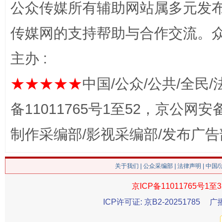
公众传媒所有辅助网站属多元发
网上购药对药下症？
传媒网的支持帮助与合作交流。
主办 :
★★★★★
中国/公众/公共/全民/
备11011765号1至52，京公网安备：
制作采编部/影视采编部/发布广告
这是一记警钟！
谢
关于我们
|
公众采编部
|
法律声明
| 中国
京ICP备11011765号1至3
ICP许可证: 京B2-20251785
广