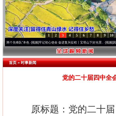
1
2
3
4
5
6
7
8
9
10
先锋队”本色
·[视频]
牢记初心使命 奋进复兴征程丨宝塔山下好光景..
·[视频]
因党而生 为
首页
»
时事新闻
党的二十届四中全会
原标题：党的二十届四