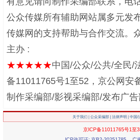
有意见请向制作采编部联系，电话：0
网上购药对药下症？
公众传媒所有辅助网站属多元发
传媒网的支持帮助与合作交流。
主办 :
★★★★★
中国/公众/公共/全民/
备11011765号1至52，京公网安备：
这是一记警钟！
谢
制作采编部/影视采编部/发布广告
关于我们
|
公众采编部
|
法律声明
| 中国
京ICP备11011765号1至3
ICP许可证: 京B2-20251785
广