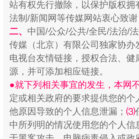
站有权先行撤除，以保护版权拥有者
法制/新闻网等传媒网站衷心致谢
二、
中国/公众/公共/全民/法治
传媒（北京）有限公司独家协办
电视台友情链接，授权合法、健
生
“刷贴”乱象丛生
源，并可添加相应链接。
●就下列相关事宜的发生，本网
定或相关政府的要求提供您的个
他原因导致的个人信息泄漏；
⑶
中所列明的情况使用您的个人信
于黑客攻击、电脑病毒侵入或政
揭批美国五大"原罪"
"炒