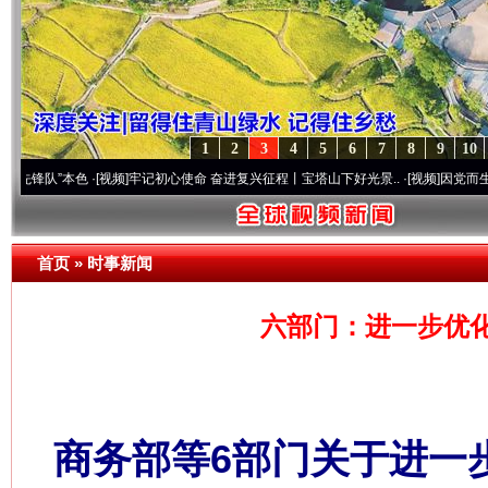
1
2
3
4
5
6
7
8
9
10
本色
·[视频]
牢记初心使命 奋进复兴征程丨宝塔山下好光景..
·[视频]
因党而生 为党而战—
首页
»
时事新闻
六部门：进一步优
商务部等6部门关于进一