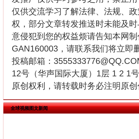
仅供交流学习了解法律、法规、政
权，部分文章转发推送时未能及时
意侵犯到您的权益烦请告知本网制作采编
今
GAN160003，请联系我们将立即删
在谋一域中谋全局
投稿邮箱：3555333776@QQ
12号（华声国际大厦）1层 1 2
原创权利，请转载时务必注明原创作
全球视频图文新闻
习近平的博鳌关键词
魏明亮